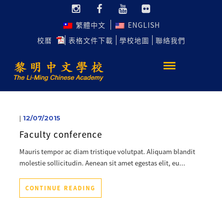
繁體中文
ENGLISH
校曆
表格文件下載
學校地圖
聯絡我們
|
12/07/2015
Faculty conference
Mauris tempor ac diam tristique volutpat. Aliquam blandit
molestie sollicitudin. Aenean sit amet egestas elit, eu...
CONTINUE READING