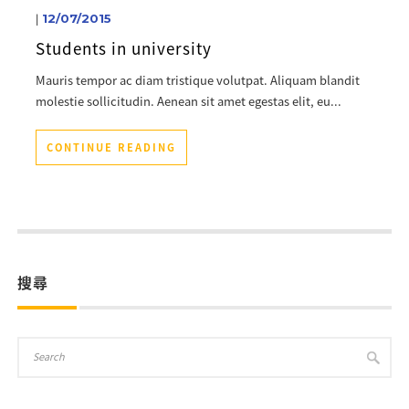
|
12/07/2015
Students in university
Mauris tempor ac diam tristique volutpat. Aliquam blandit
molestie sollicitudin. Aenean sit amet egestas elit, eu...
CONTINUE READING
搜尋