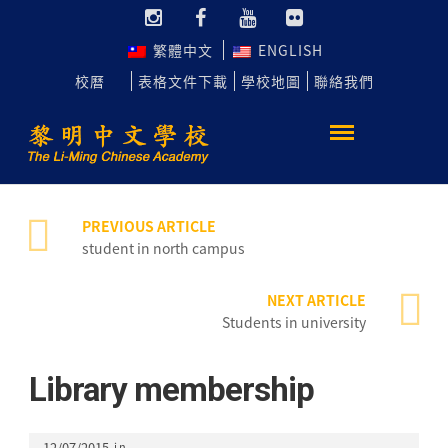
繁體中文
ENGLISH
校曆
表格文件下載
學校地圖
聯絡我們
PREVIOUS ARTICLE
student in north campus
NEXT ARTICLE
Students in university
Library membership
12/07/2015
in