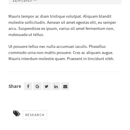
Mauris tempor ac diam tristique volutpat. Aliquam blandit
molestie sollicitudin. Aenean sit amet egestas elit, eu semper
arcu. Suspendisse ex ipsum, varius sit amet fermentum non,
malesuada ut tellus.
Ut posuere tellus nec nulla accumsan iaculis. Phasellus
commodo urna non mattis posuere. Cras ac aliquam augue.
Mauris interdum molestie quam. Praesent in tincidunt nibh.
Share
RESEARCH