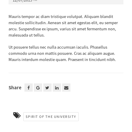
Mauris tempor ac diam tristique volutpat. Aliquam blandit
molestie sollicitudin. Aenean sit amet egestas elit, eu semper
arcu. Suspendisse ex ipsum, varius sit amet fermentum non,
malesuada ut tellus.
Ut posuere tellus nec nulla accumsan iaculis. Phasellus
commodo urna non mattis posuere. Cras ac aliquam augue.
Mauris interdum molestie quam. Praesent in tincidunt nibh.
Share
SPIRIT OF THE UNIVERSITY