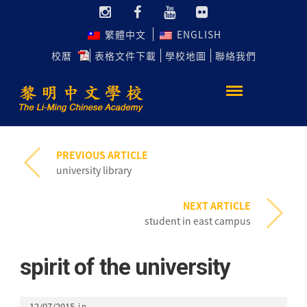
繁體中文
ENGLISH
校曆
表格文件下載
學校地圖
聯絡我們
PREVIOUS ARTICLE
university library
NEXT ARTICLE
student in east campus
spirit of the university
12/07/2015
in