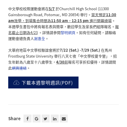
中文學校校際運動會將在
5/7
於Churchill High School (11300
Gainsborough Road, Potomac, MD 20854) 舉行。
當天預定
11:30
am
放學，到場集合時間為
11:50 am
，
12:15 pm
進行開幕繞場
。
本週學生書包中將有報名表與簡章，歡迎學生及家長們組隊報名。
報
名截止日期為
4/23
。詳情請參閱
黎明網頁
。如有任何疑問，請聯絡
運動會總負責人
謝惠全
。
大華府地區中文學校聯誼會將於
7/22 (Sat.) -7/29 (Sat.)
在馬州
Frostburg State University 舉行八天七夜「中文學校夏令營」，招
生年齡為八歲至十八歲學生，
4/30
前
報名可享折扣優待，詳情請閱
此
網頁連結
。
下載本週黎明週訊(PDF)
Share