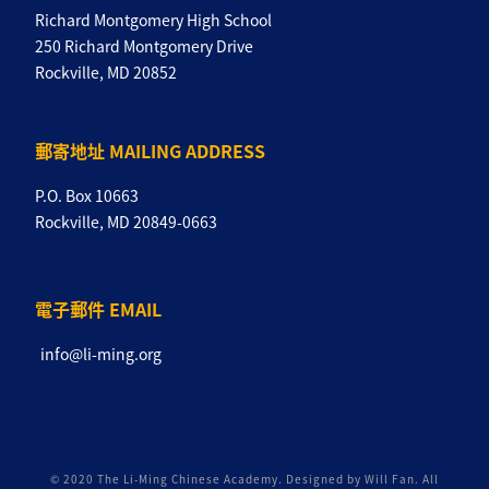
Richard Montgomery High School
250 Richard Montgomery Drive
Rockville, MD 20852
郵寄地址 MAILING ADDRESS
P.O. Box 10663
Rockville, MD 20849-0663
電子郵件 EMAIL
info@li-ming.org
© 2020 The Li-Ming Chinese Academy. Designed by Will Fan. All