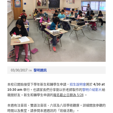
03/30/2017
in
黎明週訊
本校已開始接受下學年新生和轉學生申請，
招生說明會
將於
4/30 at
10:30 am
舉行。也請家長們分享劉以忻老師製作的
黎明介紹影片
給
親朋好友。新生和轉學生申請的
報名截止日期為 5/28
。
本週有注音班、雙語注音班、六班及八班學術觀摩。詳細開放參觀的
時間以及教室，請參閱本週週訊的「班級活動」。