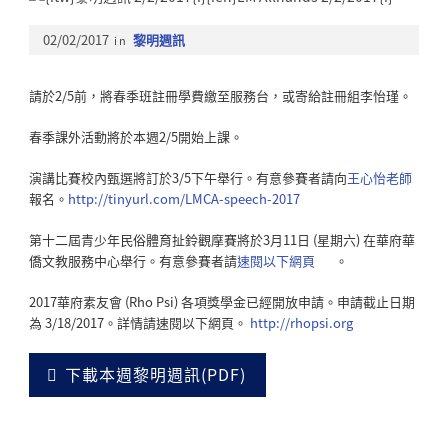
02/02/2017
in
黎明週訊
請於2/5前，將春季班註冊學費繳至服務台，或寄給註冊組李怡瑾。
春季課外活動將於本週2/5開始上課。
演講比賽校內甄選將訂於3/5下午舉行。
有意參賽者請向
王心怡老師
報名。
http://tinyurl.com/LMCA-speech-2017
第十二屆青少年民俗體育扯鈴觀摩賽將於3月11日 (星期六) 在華府華
僑文教服務中心舉行。有意參賽者請
速閱以下網頁
。
2017華府素友會 (Rho Psi) 各項獎學金已經開放申請。申請截止日期
為 3/18/2017。詳情請速閱以下網頁。
http://rhopsi.org
下載本週黎明週訊(PDF)