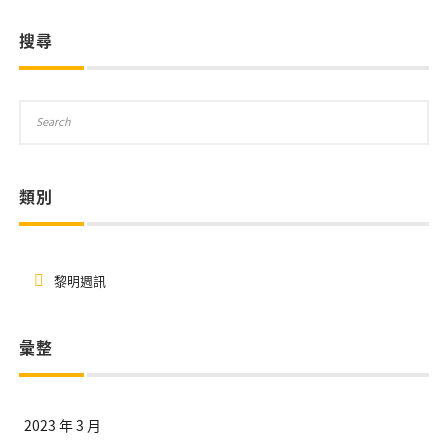
搜尋
類別
黎明週訊
彙整
2023 年 3 月