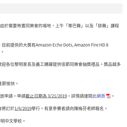
動暫停。由於需要佈置同樂會的場地，上午「尊巴舞」以及「排舞」課程
有Amazon Echo Dots, Amazon Fire HD 8
禮品。
歡迎各位黎明家長及義工踴躍提供佳節同樂會抽獎禮品。獎品越多
們佳節愉快。
經開放申請。申請
截止日期為 3/21/2019
。詳情請速閱
此網頁
。
會將訂於
1/6/2019
舉行。有意參賽者請向陳梅芬老師報名。
黎明中文學校。