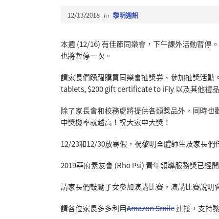
12/13/2018
in
黎明週訊
本週 (12/16) 有佳節同樂會，下午課外活
也將暫停一次。
請家長們踴躍購買同樂會抽獎券、參加抽獎活動。目前提供的大獎
tablets, $200 gift certificate to iFly 以及其他
除了家長會和校務處將提供各類獎品外，同時也
中獎機率就越高！祝大家中大獎！
12/23和12/30放寒假，祝黎明全體師生及家長
2019華府素友會 (Rho Psi) 青年領導服務獎已
請家長們鼓勵子女參加演講比賽，演講比賽說明
請各位家長多多利用
Amazon Smile
連接，支持