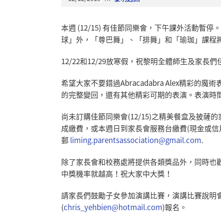
本週 (12/15) 有佳節同樂會，下午課外活動
球」外，「尊巴舞」、「排舞」和「瑜珈」課程
12/22和12/29放寒假，祝黎明全體師生及家長
希望大家不要錯過Abracadabra Alex精
的完整變回，還有其他精彩可期的表演。表演時間是1:15
尚未訂購佳節同樂會(12/15)之精美餐盒及披薩
成繳費，或本週日到家長會服務台繳費(現金或信
郵
liming.parentsassociation@gmail.com
.
除了家長會和校務處將提供各類獎品外，同時也
中獎機率就越高！祝大家中大獎！
請家長們鼓勵子女參加演講比賽，演講比賽說明
(
chris_yehbien@hotmail.com
)報名。