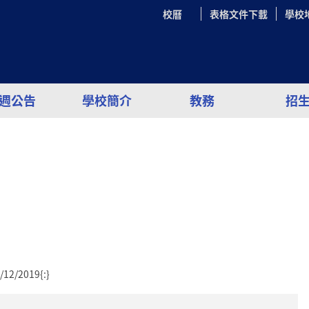
校曆
表格文件下載
學校
週公告
學校簡介
教務
招