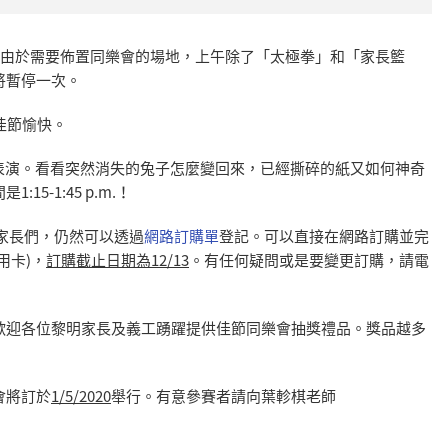
暫停。由於需要佈置同樂會的場地，上午除了「太極拳」和「家長籃
將暫停一次。
們佳節愉快。
彩的魔術表演。看看突然消失的兔子怎麼變回來，已經撕碎的紙又如何神奇
-1:45 p.m.！
的家長們，仍然可以透過
網路訂購單
登記。可以直接在網路訂購並完
用卡)，
訂購截止日期為12/13
。有任何疑問或是要變更訂購，請電
歡迎各位黎明家長及義工踴躍提供佳節同樂會抽獎禮品。獎品越多
會將訂於
1/5/2020
舉行。有意參賽者請向葉軫棋老師