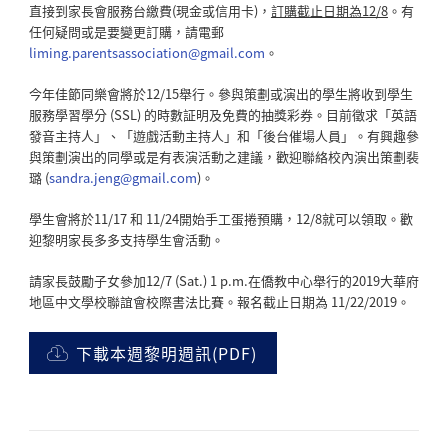
直接到家長會服務台繳費(現金或信用卡)，
訂購截止日期為12/8
。有
任何疑問或是要變更訂購，請電郵
liming.parentsassociation@gmail.com
。
今年佳節同樂會將於12/15舉行。參與策劃或演出的學生將收到學生
服務學習學分 (SSL) 的時數証明及免費的抽獎彩券。目前徵求「英語
發音主持人」、「遊戲活動主持人」和「後台催場人員」。有興趣參
與策劃演出的同學或是有表演活動之建議，歡迎聯絡校內演出策劃裴
璐 (
sandra.jeng@gmail.com
)。
學生會將於11/17 和 11/24開始手工蛋捲預購，12/8就可以領取。歡
迎黎明家長多多支持學生會活動。
請家長鼓勵子女參加12/7 (Sat.) 1 p.m.在僑教中心舉行的2019大華府
地區中文學校聯誼會校際書法比賽。報名截止日期為 11/22/2019。
下載本週黎明週訊(PDF)