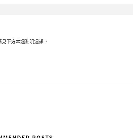
間請見下方本週黎明週訊。
MMENDED POSTS