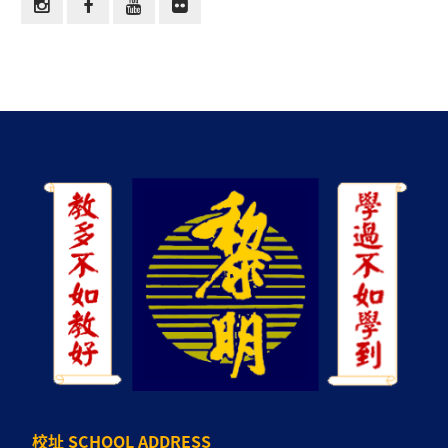
校址 SCHOOL ADDRESS