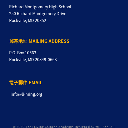
Richard Montgomery High School
250 Richard Montgomery Drive
Rockville, MD 20852
郵寄地址 MAILING ADDRESS
P.O. Box 10663
Rockville, MD 20849-0663
電子郵件 EMAIL
info@li-ming.org
© 2020 The Li-Ming Chinese Academy. Designed by Will Fan. All