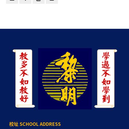
校址 SCHOOL ADDRESS