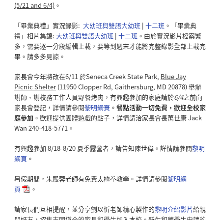
(5/21 and 6/4)
。
「畢業典禮」實況錄影:
大幼班與雙語大幼班
|
十二班
。「畢業典
禮」相片集錦:
大幼班與雙語大幼班
|
十二班
。由於實況影片檔案繁
多，需要逐一分段編輯上載，要等到週末才能將完整錄影全部上載完
畢。請多多見諒。
家長會今年將改在6/11 於Seneca Creek State Park,
Blue Jay
Picnic Shelter
(11950 Clopper Rd, Gaithersburg, MD 20878) 舉辦
謝師、謝校務工作人員野餐烤肉，有興趣參加的家庭請於
6/4
之前向
家長會登記，詳情請參閱
黎明網頁
。
餐點活動一切免費，歡迎全校家
庭參加
。歡迎提供團體遊戲的點子，詳情請洽家長會長萬世康 Jack
Wan 240-418-5771。
有興趣參加 8/18-8/20 夏季露營者，請告知陳世偉。詳情請參閱
黎明
網頁
。
暑假期間，朱殿蓉老師有免費太極拳教學。詳情請參閱
黎明網
頁
。
請家長們互相提醒，並分享劉以忻老師精心製作的
黎明介紹影片
給親
朋好友，招集志同道合的家長和學生加入本校。新生和轉學生申請的