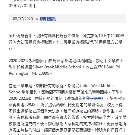
05/07/2020
in
黎明週訊
5/10為母親節，祝所有媽媽們母親節快樂！原定於5/10上午11:00舉
行的大幼班畢業典禮取消。十二班畢業典禮將於5/31用遠距方式舉
行。
2020-2021校址遷移: 由於馬州蒙郡場地租約問題，黎明中文學校下
學年起將遷至Silver Creek Middle School。地址為3701 Saul Rd,
Kensington, MD 20895。
在這一學年裡，黎明所有的家庭，都飽受Julius West Middle
School場地租約，因時間不預期的變動而帶來的種種困擾。下學年
2020-2021起，由於租約的限制（詳情請參考
黎明網頁
），黎明已無
法再租用JWMS。 為了提供給學生們更穩定的學習環境，校方不得
不做出遷移校址這個重大決定。我們知道校址的遷移，對學生、老
師、家長和所有義工同仁都有很大的影響，校方將竭盡全力，減少學
校搬遷所造成的不便。黎明感謝大家長期的支持和信任，更要感謝所
有義工無私的付出，讓這個大家庭更堅韌而溫暖。黎明有你們真好！