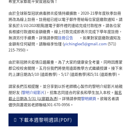
希望大家都能平安度過疫情！
由於全球新型冠狀病毒肺炎疫情持續擴散，2020-21學年度秋季註冊
將改為線上註冊。註冊組已經以電子郵件寄給每位家庭繳款通知。請
家長於
5/10/2020
前點選電子郵件裡的連結完成付款程序。請各位家
長根據付款通知金額繳費。線上付款完成即表示完成下學年度註冊，
無須另付手續費。詳情請參閱
註冊公告
。如果對家庭繳款通知及
金額有任何疑問，請聯絡李怡瑾 (
yichinglee5@gmail.com
(571)
215-7950)。
由於新冠肺炎疫情日趨嚴重，為了大家的健康安全考量，同時因應蒙
郡公校校舍關閉，五月份我們將使用遠距教學方式繼續授課。接下來
的上課日期為5/10 (遠距教學)、5/17 (遠距教學)和5/31 (遠距教學)。
請家長們互相提醒，並分享劉以忻老師精心製作的黎明介紹影片給親
朋好友 (
黎明介紹影片
)，招集志同道合的家長和學生加入本校。
報名
截止日期為 5/31 (以郵戳為憑)
。詳情請參閱
黎明網頁
。欲報名者請
儘快與蕭君如老師聯絡301-670-0956。
下載本週黎明週訊(PDF)