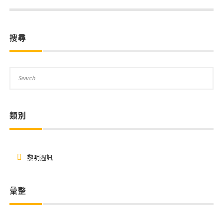
搜尋
類別
黎明週訊
彙整