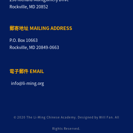
Rockville, MD 20852
郵寄地址 MAILING ADDRESS
P.O. Box 10663
Rockville, MD 20849-0663
電子郵件 EMAIL
info@li-ming.org
© 2020 The Li-Ming Chinese Academy. Designed by Will Fan. All
Rights Reserved.