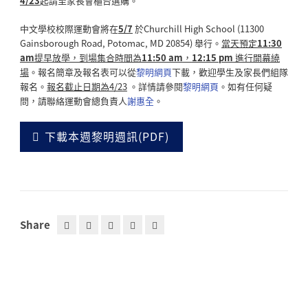
4/23
起請至家長會櫃台選購。
中文學校校際運動會將在
5/7
於Churchill High School (11300
Gainsborough Road, Potomac, MD 20854) 舉行。
當天預定
11:30
am
提早
放學，到場集合時間為
11:50 am
，
12:15 pm
進行開幕繞
場
。報名簡章及報名表可以從
黎明網頁
下載，歡迎學生及家長們組隊
報名。
報名截止日期為
4/23
。詳情請參閱
黎明網頁
。如有任何疑
問，請聯絡運動會總負責人
謝惠全
。
下載本週黎明週訊(PDF)
Share