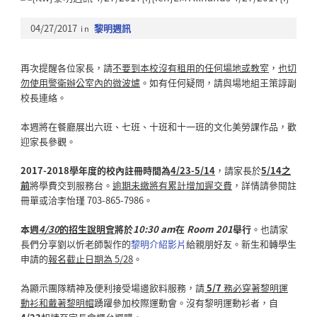
04/27/2017
in
黎明週訊
再次提醒各位家長，請
不要到本校沒有租用的任何場地或教室
，
也切
勿使用警衛辦公室內的微波爐
。如有任何疑問，請與場地組王策諄副
校長連絡。
本週將在餐廳展出六班、七班、十班和十一班的文化美勞課作品，歡
迎家長參觀。
2017-2018學年度的校內註冊時間為
4/23-5/14
，請家長於
5/14
之
前
將學費交到服務台。
逾期未繳將有累計增加遲交費
，詳情請參閱註
冊單或洽李怡瑾 703-865-7986。
本週
4/30
的招生說明會
將於
10:30 am
在
Room 201
舉行
。也請家
長們分享劉以忻老師製作的
黎明介紹影片
給親朋好友。新生和轉學生
申請的
報名截止日期為 5/28
。
為顯示團隊精神及便利接受場邊飲料服務，請
5/7
務必穿著黎明運
動衫和戴著黎明帽
踴躍參加校際運動會。沒有黎明運動衫者，自