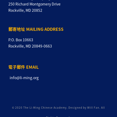
250 Richard Montgomery Drive
Rockville, MD 20852
郵寄地址 MAILING ADDRESS
P.O. Box 10663
Rockville, MD 20849-0663
電子郵件 EMAIL
info@li-ming.org
© 2020 The Li-Ming Chinese Academy. Designed by Will Fan. All