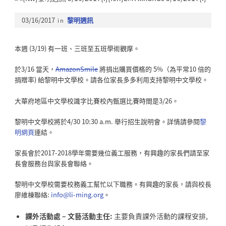
03/16/2017
in
黎明週訊
本週 (3/19) 有一班、三班至五班學術觀摩。
於3/16 當天，
AmazonSmile
將捐出購買價格的 5%（為平常10 倍的
捐贈率) 給黎明中文學校。請各位家長多多利用支持黎明中文學校。
大華府地區中文學校識字比賽校內甄選比賽時間是3/26。
黎明中文學校將於4/30 10:30 a.m. 舉行招生說明會。詳情請參閱
黎
明網頁
連結。
家長會於2017-2018學年需要幾位義工服務，有興趣的家長們請至家
長會服務台與家長會聯絡。
黎明中文學校需要校務義工幫忙以下職務。有興趣的家長，請與校長
廖維棟聯絡:
info@li-ming.org
。
課外活動處 – 文藝活動主任:
主要負責課外活動的課程安排,