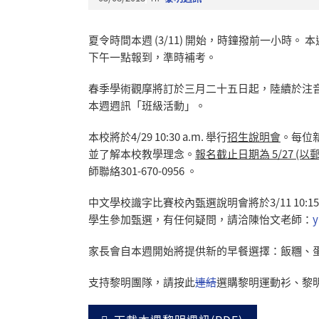
夏令時間本週 (3/11) 開始，時鐘撥前一小時。
下午一點報到，準時補考。
春季學術觀摩將訂於三月二十五日起，陸續於注
本週週訊「班級活動」。
本校將於4/29 10:30 a.m. 舉行
招生說明會
。每位
並了解本校教學理念。
報名截止日期為 5/27 (以
師聯絡301-670-0956 。
中文學校識字比賽校內甄選說明會將於3/11 10:
學生參加甄選，有任何疑問，請洽陳怡文老師：
y
家長會自本週開始將提供新的早餐選擇：飯糰、
支持黎明團隊，請按此
連結
選購黎明運動衫、黎明帽