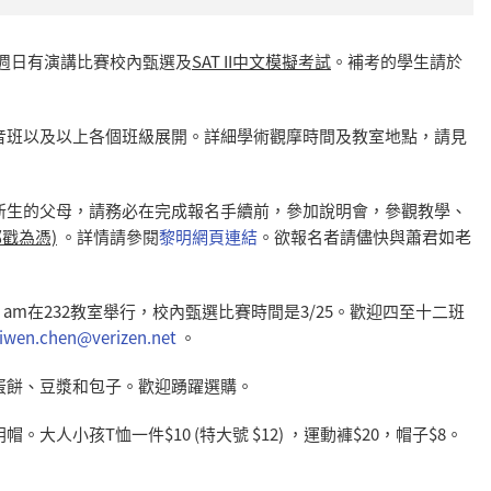
 本週日有演講比賽校內甄選及
SAT II
中文模擬考試
。補考的學生請於
音班以及以上各個班級展開。詳細學術觀摩時間及教室地點，請見
新生的父母，請務必在完成報名手續前，參加說明會，參觀教學、
郵戳為憑)
。詳情請參閱
黎明網頁連結
。欲報名者請儘快與蕭君如老
15 am在232教室舉行，校內甄選比賽時間是3/25。歡迎四至十二班
iwen.chen@verizen.net
。
蛋餅、豆漿和包子。歡迎踴躍選購。
。大人小孩T恤一件$10 (特大號 $12) ，運動褲$20，帽子$8。