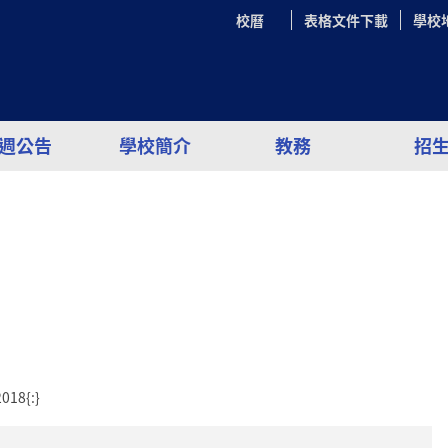
校曆
表格文件下載
學校
週公告
學校簡介
教務
招