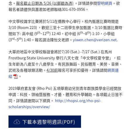
念。
報名截止日期為 5/26 (以郵戳為憑)
。詳情請參閱
黎明網頁
。欲
報名者請儘快與蕭君如老師聯絡301-670-0956。
中文學校識字比賽將於5/11在僑教中心舉行。校內甄選比賽時間是
3/10 (Room 223) ，歡迎三至十二班學生參加甄選。3/10 甄選比賽時
th
th
th
th
間如下: 高中組 (9
~12
) 12:40，初中組 (6
~8
) 1:10，小學組
rd
th
(3
~5
) 1:40。報名請洽陳怡文老師。
yiwen.chen@verizen.net
.
大華府地區中文學校聯誼會將於7/20 (Sat.) -7/27 (Sat.) 在馬州
Frostburg State University 舉行八天七夜「中文學校夏令營」，招
生年齡為八歲至十八歲學生，有民族舞蹈、民俗體育、美勞、音樂、
武術及各種球類活動。
4/30
前
報名可享折扣優待，詳情請閱
網頁連
結
。
2019華府素友會 (Rho Psi) 五項華裔幼兒到青年群族獎學金已經開放
申請：科技、領袖暨服務、才藝、體育和升學輔助。各項截止日皆不
同，詳情請速閱以下網頁。
http://rhopsi.org/rho-psi-
scholarships/overview/
下載本週黎明週訊(PDF)