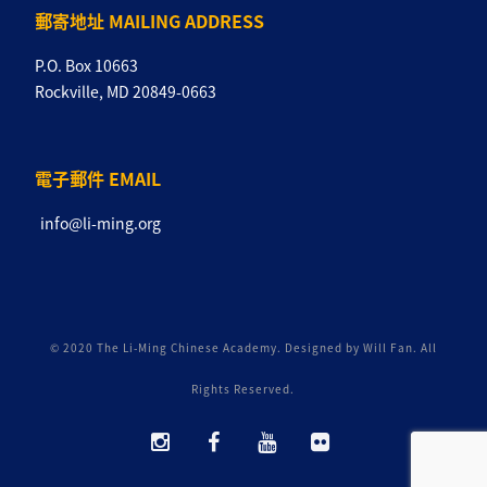
郵寄地址 MAILING ADDRESS
P.O. Box 10663
Rockville, MD 20849-0663
電子郵件 EMAIL
info@li-ming.org
© 2020 The Li-Ming Chinese Academy. Designed by Will Fan. All
Rights Reserved.