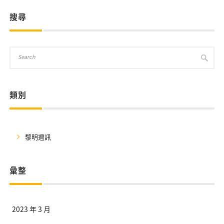
搜尋
類別
黎明週訊
彙整
2023 年 3 月