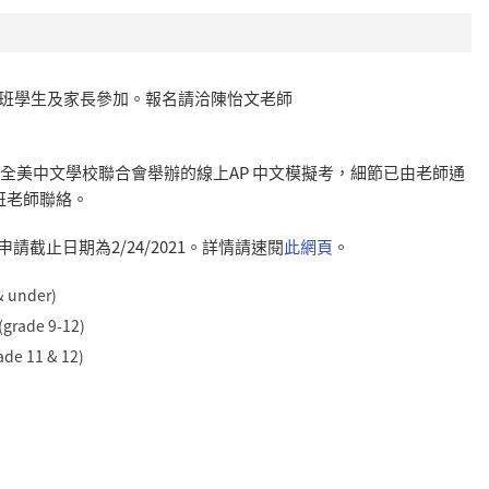
二班學生及家長參加。報名請洽陳怡文老師
日全美中文學校聯合會舉辦的線上AP 中文模擬考，細節已由老師通
班老師聯絡。
。申請截止日期為2/24/2021。詳情請速閱
此網頁
。
 & under)
(grade 9-12)
ade 11 & 12)