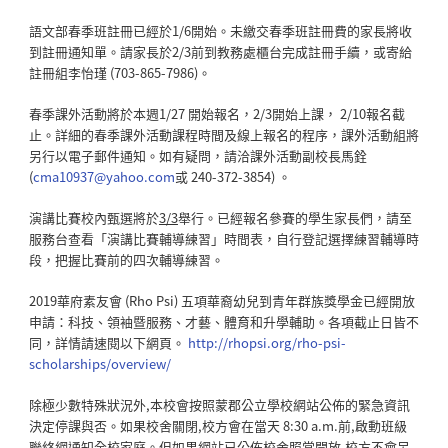
語文部春季班註冊已經於1/6開始。未繳交春季班註冊費的家長將收
到註冊通知單。請家長於2/3前到教務處櫃台完成註冊手續，或寄給
註冊組李怡瑾 (703-865-7986)。
春季課外活動將於本週1/27 開始報名，2/3開始上課， 2/10報名截
止。詳細的春季課外活動課程時間及線上報名的程序，課外活動組將
另行以電子郵件通知。如有疑問，請洽課外活動副校長馬銓
(
cma10937@yahoo.com
或 240-372-3854) 。
演講比賽校內甄選將於
3/3
舉行。已經報名參賽的學生家長們，請至
服務台查看「演講比賽輔導練習」時間表，自行登記選擇練習輔導時
段，把握比賽前的四次輔導練習。
2019華府素友會 (Rho Psi) 五項華裔幼兒到青年群族獎學金已經開放
申請：科技、領袖暨服務、才藝、體育和升學輔助。各項截止日皆不
同，詳情請速閱以下網頁。
http://rhopsi.org/rho-psi-
scholarships/overview/
除極少數特殊狀況外,本校會按照蒙郡公立學校網站公佈的緊急資訊
決定停課與否。如果校舍關閉,校方會在當天 8:30 a.m.前,啟動班級
聯絡網通知全校家庭。但如果網站已公佈校舍照常開放,校方不會另