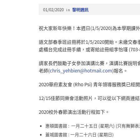
01/02/2020
in
黎明週訊
祝大家新年快樂！本週日(1/5/2020)為本學期
語文部春季班註冊將於1/5/2020開始。未繳交春
處櫃台完成註冊手續，或寄給註冊組李怡瑾 (703-865
請家長們鼓勵子女參加演講比賽，演講比賽說明
老師(
chris_yehbien@hotmail.com
)報名。
2020華府素友會 (Rho Psi) 青年領導服務獎已
12/15佳節同樂會活動照片，可以從以下網頁連
2020校外春節演出活動行程如下。
惠頓圖書館 : 一月二十五日 (星期六) (只有舞獅表
蓋城圖書館 : 一月二十六日 (星期日)