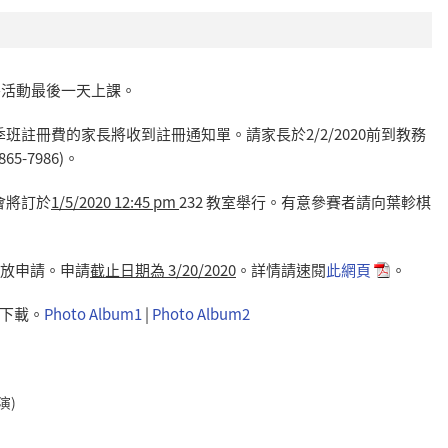
課外活動最後一天上課。
季班註冊費的家長將收到註冊通知單。請家長於2/2/2020前到教務
-7986)。
會將訂於
1/5/2020 12:45 pm
232 教室舉行。有意參賽者請向葉軫棋
經開放申請。申請
截止日期為 3/20/2020
。詳情請速閱
此網頁
。
結下載。
Photo Album1
|
Photo Album2
演)