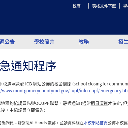
校曆
表格文件下載
學
週公告
學校簡介
教務
招
急通知程序
本校遵照蒙郡 ICB 網站公佈的校舍關閉 (school closing for commun
://www.montgomerycountymd.gov/cupf/info-cupf/emergency.ht
地租約協調員先與OCUPF 聯繫，靜候通知 (通常
週日清晨
才決定, 但
之後，由協調員立即電告:
編輯員 – 發緊急AllHands 電郵，並請資料組在
本校網站首頁
公佈本校
停