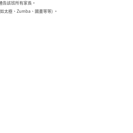
il 通告該班所有家長。
如太極、Zumba、國畫等等) 。