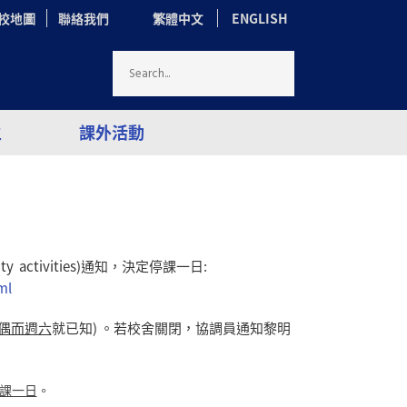
校地圖
聯絡我們
繁體中文
ENGLISH
生
課外活動
ity activities)通知，決定停課一日:
ml
偶而週六
就已知) 。若校舍關閉，協調員通知
黎明
課一日
。