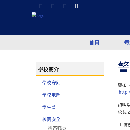
首頁
每
警
學校簡介
學校守則
譬如: 
http
學校地圖
黎明場
學生會
校長
校園安全
佈告
糾察職責