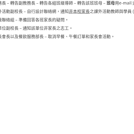
長 – 轉告副教務長 – 轉告各組班級導師 – 轉告該班班母 –
班母
用e-ma
外活動副校長 – 自行設計聯絡網，通知
非本校家長
之課外活動教師與學員 (
級聯絡組 – 準備回答各班家長的疑問。
單位副校長 – 通知該單位非家長之志工。
長會長以及餐飲服務部長 – 取消早餐、午餐訂單和家長會活動。