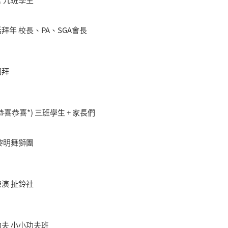
 九班學生
拜年 校長、PA、SGA會長
團拜
恭喜恭喜*) 三班學生 + 家長們
黎明舞獅團
演 扯鈴社
夫 小小功夫班