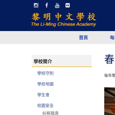
首頁
每
春
學校簡介
學校守則
每年
學校地圖
學生會
校園安全
糾察職責