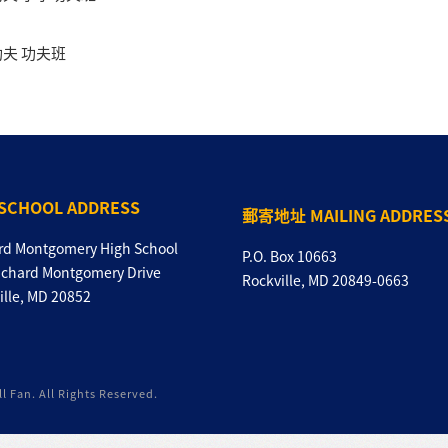
夫 功夫班
SCHOOL ADDRESS
郵寄地址 MAILING ADDRES
rd Montgomery High School
P.O. Box 10663
ichard Montgomery Drive
Rockville, MD 20849-0663
ille, MD 20852
 Fan. All Rights Reserved.