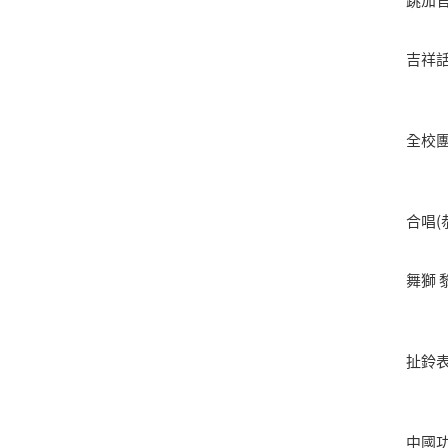
跳加官
吉祥話
全校
合唱(
舞獅 
扯鈴表
中國功