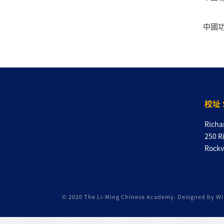
中國功
校址 
Richa
250 R
Rockv
© 2020 The Li-Ming Chinese Academy. Designed by Will