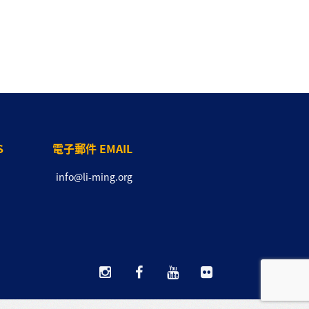
S
電子郵件 EMAIL
info@li-ming.org