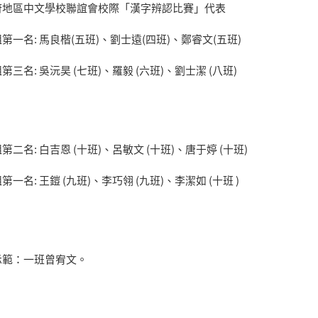
府地區中文學校聯誼會校際「漢字辨認比賽」代表
第一名: 馬良楷(五班)、劉士遠(四班)、鄭睿文(五班)
第三名: 吳沅昊 (七班)、羅毅 (六班)、劉士潔 (八班)
第二名: 白吉恩 (十班)、呂敏文 (十班)、唐于婷 (十班)
第一名: 王鎧 (九班)、李巧翎 (九班)、李潔如 (十班 )
示範：一班曾宥文。