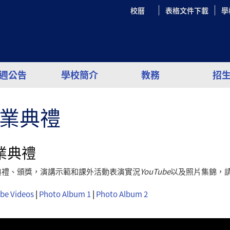
校曆
表格文件下載
學
週公告
學校簡介
教務
招
業典禮
業典禮
典禮、頒獎，演講示範和課外活動表演實況
YouTube
以及照片集錦，
be Videos
|
Photo Album 1
|
Photo Album 2