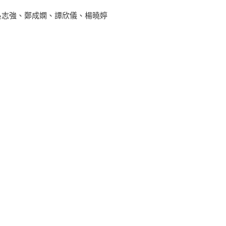
吳志強、鄭成嫻、譚欣儀、楊曉婷