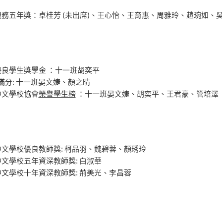
服務五年獎：卓桂芳 (未出席)、王心怡、王育惠、周雅玲、趙琬如、
優良學生獎學金 ：十一班胡奕平
II 滿分: 十一班晏文婕、顏之晴
中文學校協會
榮譽學生榜
：十一班晏文婕、胡奕平、王君豪、管培澤
文學校優良教師獎: 柯品羽、魏碧蓉、顏琇玲
文學校五年資深教師獎: 白淑華
文學校十年資深教師獎: 荊美光、李昌蓉