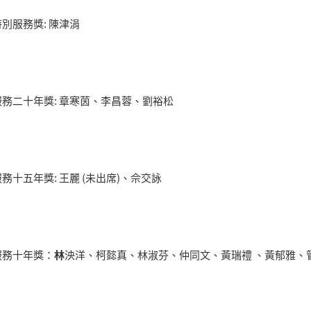
別服務獎: 陳津涓
務二十年獎: 章寒茵、李昌蓉、劉裕松
務十五年獎: 王麗 (未出席)、佘交詠
服務十年獎：
林
泱洋、柯懿真、林淑芬、仲同文、黃瑞禮 、黃郁雅、管清