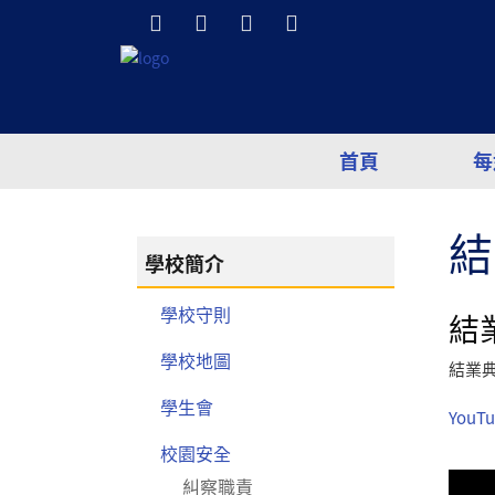
首頁
每
結
學校簡介
學校守則
結
學校地圖
結業
學生會
YouTu
校園安全
糾察職責