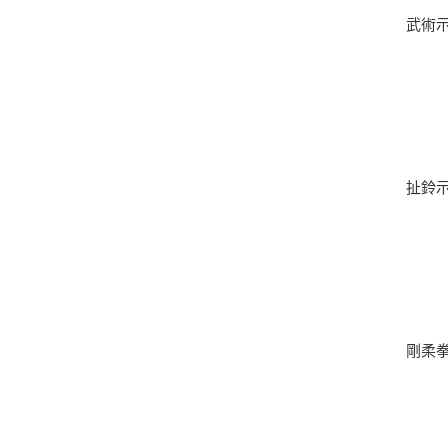
武術
扯鈴
剛柔