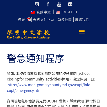
繁體中文
ENGLISH
校曆
表格文件下載
學校地圖
聯絡我們
警急通知程序
譬如: 本校遵照蒙郡 ICB 網站公佈的校舍關閉 (school
closing for community activities)通知，決定停課一日:
http://www.montgomerycountymd.gov/cupf/info-
cupf/emergency.html
黎明場地租約協調員先與OCUPF 聯繫，靜候通知 (通常
週日
清晨
才決定, 但
偶而週六
就已知) 。若校舍關閉，協調員通知