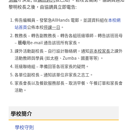
黎明
校長之後，由協調員立即電告:
佈告編輯員 – 發緊急AllHands 電郵，並請資料組在
本校網
站首頁
公佈本校
停課一日
。
教務長 – 轉告副教務長 – 轉告各組班級導師 – 轉告該班班母
–
班母
用e-mail 通告該班所有家長。
課外活動副校長 – 自行設計聯絡網，通知
非本校家長
之課外
活動教師與學員 (如太極、Zumba、國畫等等) 。
班級聯絡組 – 準備回答各班家長的疑問。
各單位副校長 – 通知該單位非家長之志工。
家長會長以及餐飲服務部長 – 取消早餐、午餐訂單和家長會
活動。
學校簡介
學校守則