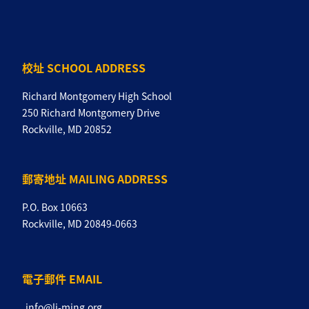
校址 SCHOOL ADDRESS
Richard Montgomery High School
250 Richard Montgomery Drive
Rockville, MD 20852
郵寄地址 MAILING ADDRESS
P.O. Box 10663
Rockville, MD 20849-0663
電子郵件 EMAIL
info@li-ming.org