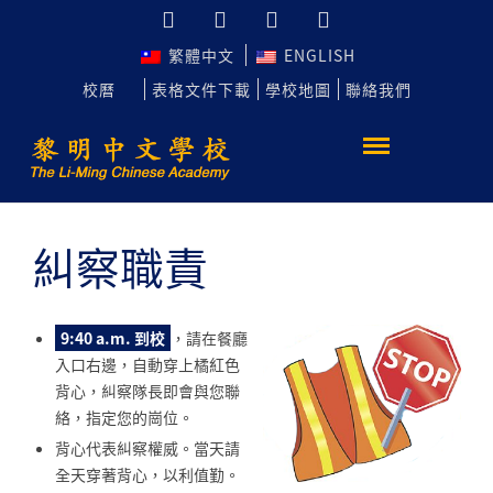
繁體中文
ENGLISH
校曆
表格文件下載
學校地圖
聯絡我們
糾察職責
9:40 a.m.
到校
，請在餐廳
入口右邊，自動穿上橘紅色
背心，糾察隊長即會與您聯
絡，指定您的崗位。
背心代表糾察權威。當天請
全天穿著背心，以利值勤。