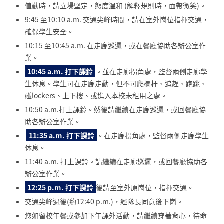
值勤時，請立場堅定，態度溫和
(
解釋規則時，面帶微笑
)
。
9:45 至
10:10 a.m.
交通尖峰時間，請在室外崗位指揮交通，
確保學生安全。
10:15 至
10:45 a.m.
在走廊巡邏，或在餐廳協助各辦公室作
業。
10:45 a.m.
打下課鈴
。並在走廊拐角處，監督兩側走廊學
生休息。學生可在走廊走動，但不可爬欄杆、追趕、跑跳、
碰
lockers
、上下樓、或進入本校未租用之處。
10:50 a.m.打上課鈴。然後請繼續在走廊巡邏，或回餐廳協
助各辦公室作業。
11:35 a.m.
打下課鈴
。在走廊拐角處，監督兩側走廊學生
休息。
11:40 a.m.
打上課鈴。請繼續在走廊巡邏，或回餐廳協助各
辦公室作業。
12:25 p.m.
打下課鈴
後請至室外原崗位，指揮交通。
交通尖峰過後
(
約
12:40 p.m.)
，經隊長同意後下崗。
您如留校午餐或參加下午課外活動，請繼續穿著背心，待命