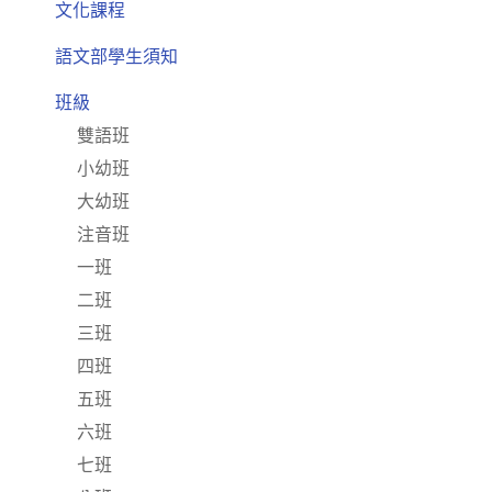
文化課程
語文部學生須知
班級
雙語班
小幼班
大幼班
注音班
一班
二班
三班
四班
五班
六班
七班