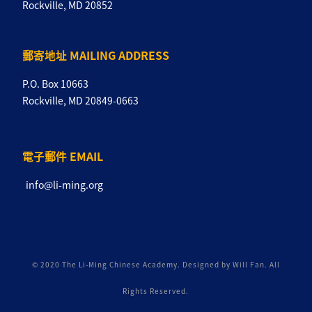
Rockville, MD 20852
郵寄地址 MAILING ADDRESS
P.O. Box 10663
Rockville, MD 20849-0663
電子郵件 EMAIL
info@li-ming.org
© 2020 The Li-Ming Chinese Academy. Designed by Will Fan. All
Rights Reserved.