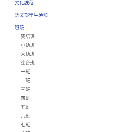
文化課程
語文部學生須知
班級
雙語班
小幼班
大幼班
注音班
一班
二班
三班
四班
五班
六班
七班