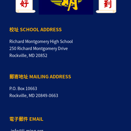
校址 SCHOOL ADDRESS
Richard Montgomery High School
250 Richard Montgomery Drive
Rockville, MD 20852
郵寄地址 MAILING ADDRESS
P.O. Box 10663
Rockville, MD 20849-0663
電子郵件 EMAIL
info@li-ming.org