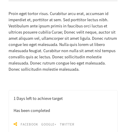
Proin eget tortor risus. Curabitur arcu erat, accumsan id
imperdiet et, porttitor at sem. Sed porttitor lectus nibh.
Vestibulum ante ipsum primis in faucibus orci luctus et
ultrices posuere cubilia Curae; Donec velit neque, auctor sit
amet aliquam vel, ullamcorper sit amet ligula. Donec rutrum
congue leo eget malesuada. Nulla quis lorem ut libero
malesuada feugiat. Curabitur non nulla sit amet nisl tempus
convallis quis ac lectus. Donec sollicitudin molestie
malesuada. Donec rutrum congue leo eget malesuada.
Donec sollicitudin molestie malesuada.
1
Days left to achieve target
Has been completed
FACEBOOK
GOOGLE+
TWITTER