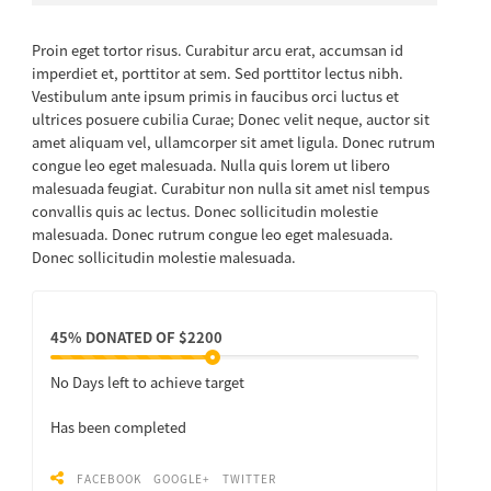
Proin eget tortor risus. Curabitur arcu erat, accumsan id
imperdiet et, porttitor at sem. Sed porttitor lectus nibh.
Vestibulum ante ipsum primis in faucibus orci luctus et
ultrices posuere cubilia Curae; Donec velit neque, auctor sit
amet aliquam vel, ullamcorper sit amet ligula. Donec rutrum
congue leo eget malesuada. Nulla quis lorem ut libero
malesuada feugiat. Curabitur non nulla sit amet nisl tempus
convallis quis ac lectus. Donec sollicitudin molestie
malesuada. Donec rutrum congue leo eget malesuada.
Donec sollicitudin molestie malesuada.
45% DONATED OF $2200
No
Days left to achieve target
Has been completed
FACEBOOK
GOOGLE+
TWITTER