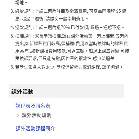
場地。
繳款規則: 上課二週內註冊及繳清費用, 可享每門課程 $5 優
惠. 超過二週後, 請繳交一般學期費用。
退款規則: 上課三週內退70% 已付款項, 超過三週恕不退。
換課規則: 家長申請換課,請在課外活動第一週上課起,五週內
提出,如新課程費用較高,須補繳(費用以當時換課時的課程費
用為準),如新課程費用較低,可退差額。超過上課五週後,可接
受換課要求,但只能補繳,因作業的複雜性,恕無法退差。
若學生報名人數太少, 學校保留權力取消課程, 請多包涵。
課外活動
課程表及報名表
課外活動規則
課外活動課程簡介